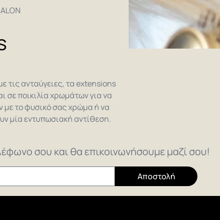
SALON
s
ε τις ανταύγειες, τα extensions
αι σε ποικιλία χρωμάτων για να
ν με το φυσικό σας χρώμα ή να
ν μία εντυπωσιακή αντίθεση.
έφωνο σου και θα επικοινωνήσουμε μαζί σου!
Αποστολή