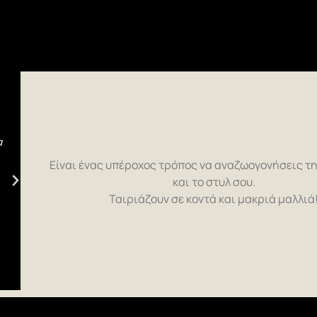
Πάντα εξαιρετική δουλειά με πολύ υπομονή, καλή δι
εστίαση στη λεπτομέρεια και άριστη τεχνική κατάρτισ
α
οι καλύτεροι μακραν στον τομέα τους!
Είναι ένας υπέροχος τρόπος να αναζωογονήσεις τ
Ιoannna Κent
και το στυλ σου.
Ταιριάζουν σε κοντά και μακριά μαλλιά