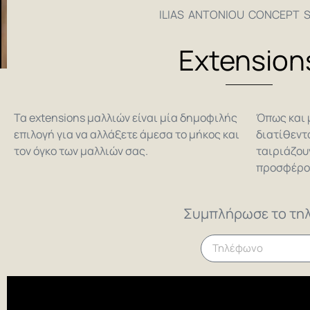
ILIAS ANTONIOU CONCEPT 
Extension
Τα extensions μαλλιών είναι μία δημοφιλής
Όπως και μ
επιλογή για να αλλάξετε άμεσα το μήκος και
διατίθεντ
τον όγκο των μαλλιών σας.
ταιριάζου
προσφέρου
Συμπλήρωσε το τηλ